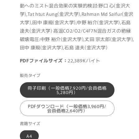
動へのミスト混合効果の実験的検討:野口 心(金沢大
学),Tat htut Aung(金沢大学),Rahman Md Saifur(金沢
大学),田中 康規(金沢大学),中野 裕介(金沢大学),石島
達夫(金沢大学) 高温CO2/O2/C4F7N混合ガスの絶縁
破壊電圧:中野 裕介(金沢大学),丈田 宗太郎(金沢大学),
田中 康規(金沢大学),石島 達夫(金沢大学)
PDFファイルサイズ：
22,389Kバイト
販売タイプ
冊子印刷（一般価格7,920円/会員価格
5,280円）
PDFダウンロード（一般価格3,960円/
会員価格2,640円）
書籍サイズ
A4