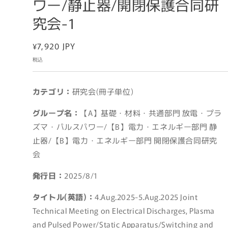
ワー/静止器/開閉保護合同研
究会-1
通
¥7,920 JPY
常
税込
価
格
カテゴリ：
研究会(冊子単位)
グループ名：
【A】基礎・材料・共通部門 放電・プラ
ズマ・パルスパワー/【B】電力・エネルギー部門 静
止器/【B】電力・エネルギー部門 開閉保護合同研究
会
発行日：
2025/8/1
タイトル(英語)：
4.Aug.2025-5.Aug.2025 Joint
Technical Meeting on Electrical Discharges, Plasma
and Pulsed Power/Static Apparatus/Switching and