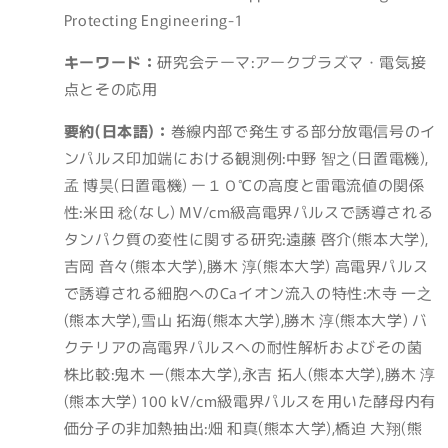
Protecting Engineering-1
キーワード：
研究会テーマ:アークプラズマ・電気接
点とその応用
要約(日本語)：
巻線内部で発生する部分放電信号のイ
ンパルス印加端における観測例:中野 智之(日置電機),
孟 博昊(日置電機) ー１０℃の高度と雷電流値の関係
性:米田 稔(なし) MV/cm級高電界パルスで誘導される
タンパク質の変性に関する研究:遠藤 啓介(熊本大学),
吉岡 音々(熊本大学),勝木 淳(熊本大学) 高電界パルス
で誘導される細胞へのCaイオン流入の特性:木寺 一之
(熊本大学),雪山 拓海(熊本大学),勝木 淳(熊本大学) バ
クテリアの高電界パルスへの耐性解析およびその菌
株比較:鬼木 一(熊本大学),永吉 拓人(熊本大学),勝木 淳
(熊本大学) 100 kV/cm級電界パルスを用いた酵母内有
価分子の非加熱抽出:畑 和真(熊本大学),橋迫 大翔(熊