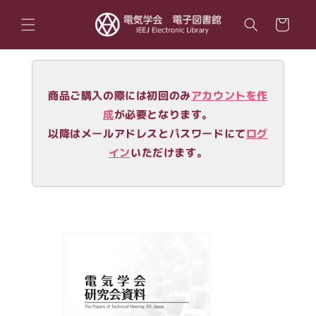
コンテ
カ
ンツに
ー
進む
ト
商品ご購入の際には初回のみ
アカウントを作
成
が必要となります。
以降はメールアドレスとパスワードにて
ログ
イン
いただけます。
商品情
報にス
キップ