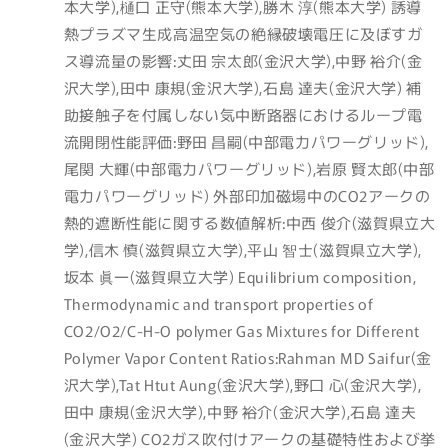
本大学),樋口 正守(熊本大学),勝木 淳(熊本大学) 誘導
熱プラズマ生成高温空気の絶縁破壊電圧に及ぼすガ
ス導流量の影響:丈田 宗太郎(金沢大学),中野 裕介(金
沢大学),田中 康規(金沢大学),石島 達夫(金沢大学) 補
助接触子を付属しない気中断路器におけるループ電
流開閉性能評価:野田 昌嗣(中部電力パワーグリッド),
尾関 大輝(中部電力パワーグリッド),岩原 賢太郎(中部
電力パワーグリッド) 外部印加磁場中のCO2アークの
熱的遮断性能に関する数値解析:中西 俊介(滋賀県立大
学),信木 慎(滋賀県立大学),平山 智士(滋賀県立大学),
坂本 眞一(滋賀県立大学) Equilibrium composition,
Thermodynamic and transport properties of
CO2/O2/C-H-O polymer Gas Mixtures for Different
Polymer Vapor Content Ratios:Rahman MD Saifur(金
沢大学),Tat Htut Aung(金沢大学),野口 心(金沢大学),
田中 康規(金沢大学),中野 裕介(金沢大学),石島 達夫
(金沢大学) CO2ガス吹付けアークの基礎特性および挙