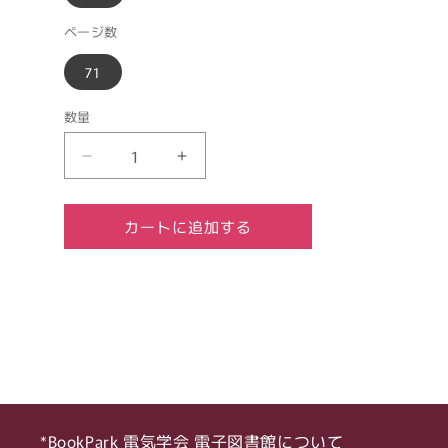
ページ数
71
数量
2025
2025
年
年
8
8
カートに追加する
月
月
4
4
日-2025
日-2025
年
年
8
8
月
月
5
5
日
日
放
放
*BookPark 電気学会 電子図書館について
電・
電・