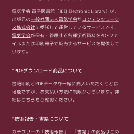
プ
プ
電気学会 電子図書館（IEEJ Electronic Library）は、
ラ
ラ
出版元の
ズ
一般社団法人電気学会
ズ
が
コンテンツワーク
マ・
マ・
ス株式会社
に委託して運営しているサービスです。
パ
パ
電気学会
が保有・管理する各種学術資料をPDFファ
ル
ル
イルまたは印刷冊子で販売するサービスを提供して
ス
ス
います。
パ
パ
ワ
ワ
ー/
ー/
*PDFダウンロード商品について
静
静
書籍印刷とPDFデータを一緒に購入いただくことは
止
止
器/
器/
可能ですが、お支払い方法に制限がございます。詳
開
開
細は
こちら
をご確認ください。
閉
閉
保
保
*技術報告・書籍について
護
護
合
合
カテゴリーの「
技術報告
」・「
書籍
」の商品はこの
同
同