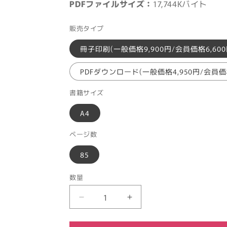
PDFファイルサイズ：
17,744Kバイト
販売タイプ
冊子印刷(一般価格9,900円/会員価格6,600
PDFダウンロード(一般価格4,950円/会員価格
書籍サイズ
A4
ページ数
85
数量
2026
2026
年
年
3
3