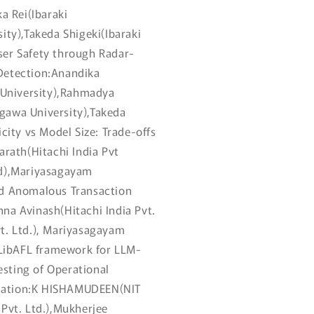
ka Rei(Ibaraki
ity),Takeda Shigeki(Ibaraki
ser Safety through Radar-
Detection:Anandika
i University),Rahmadya
gawa University),Takeda
icity vs Model Size: Trade-offs
ath(Hitachi India Pvt
td),Mariyasagayam
ed Anomalous Transaction
na Avinash(Hitachi India Pvt.
t. Ltd.), Mariyasagayam
e LibAFL framework for LLM-
sting of Operational
lation:K HISHAMUDEEN(NIT
 Pvt. Ltd.),Mukherjee