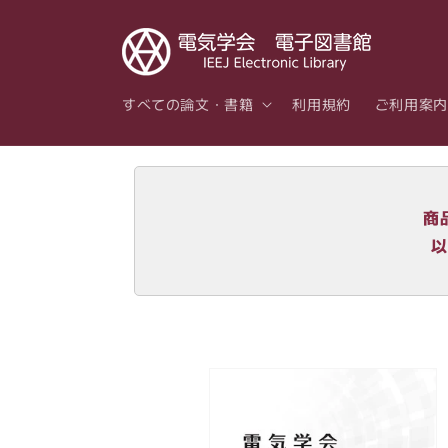
コンテ
ンツに
進む
すべての論文・書籍
利用規約
ご利用案内
商
以
商品情
報にス
キップ