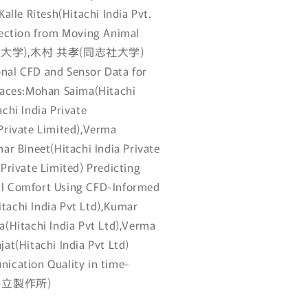
alle Ritesh(Hitachi India Pvt.
llection from Moving Animal
西大学),木村 共孝(同志社大学)
nal CFD and Sensor Data for
Spaces:Mohan Saima(Hitachi
chi India Private
Private Limited),Verma
ar Bineet(Hitachi India Private
Private Limited) Predicting
al Comfort Using CFD-Informed
tachi India Pvt Ltd),Kumar
a(Hitachi India Pvt Ltd),Verma
at(Hitachi India Pvt Ltd)
nication Quality in time-
株)日立製作所)