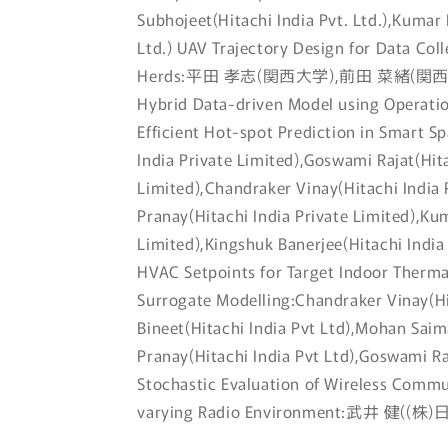
Subhojeet(Hitachi India Pvt. Ltd.),Kumar K
Ltd.) UAV Trajectory Design for Data Co
Herds:平田 孝志(関西大学),前田 菜緒(関
Hybrid Data-driven Model using Operatio
Efficient Hot-spot Prediction in Smart 
India Private Limited),Goswami Rajat(Hita
Limited),Chandraker Vinay(Hitachi India 
Pranay(Hitachi India Private Limited),Kum
Limited),Kingshuk Banerjee(Hitachi India 
HVAC Setpoints for Target Indoor Therm
Surrogate Modelling:Chandraker Vinay(Hi
Bineet(Hitachi India Pvt Ltd),Mohan Saim
Pranay(Hitachi India Pvt Ltd),Goswami Raj
Stochastic Evaluation of Wireless Commu
varying Radio Environment:武井 健((