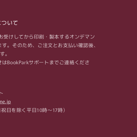
について
をお受けしてから印刷・製本するオンデマン
ます。そのため、ご注文とお支払い確認後、
ます。
BookParkサポートまでご連絡くださ
ト
ne.jp
6（土日祝日を除く平日10時～17時）