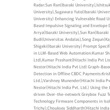
Radar:Sun Ran(Ibaraki University),Ishitsu
University),Sugawara Yuto(Ibaraki Univers
University) Enhancing Vulnerable Road U
Based Impulsive Signaling and Envelope 
Arrya(Ibaraki University),Sun Ran(Ibarak
Budi(Universitas Andalas),Song Zequn(Ka
Shigeki(Ibaraki University) Prompt Specif
in LLM-Based Web Automation:Kumar Shar
Ltd),Kumar Prashant(Hitachi India Pvt L
Nestor(Hitachi India Pvt Ltd) Graph-Bas
Detection in Offline CBDC Payments:Krish
Ltd.),Varshney Munender(Hitachi India Pv
Nestor(Hitachi India Pvt. Ltd.) Using th
driven Over-the-network Greybox Fuzz Te
Technology Firmware Components in Iso
Trichy),Chouksey Siddharth(Hitachi India