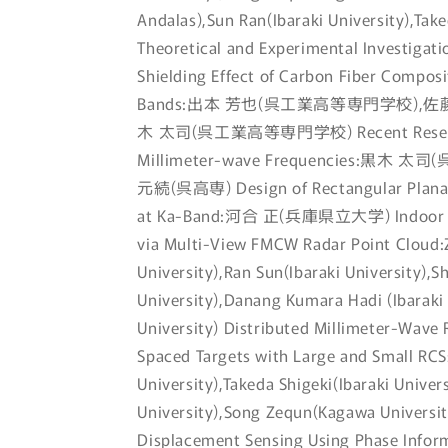
Andalas),Sun Ran(Ibaraki University),Take
Theoretical and Experimental Investigat
Shielding Effect of Carbon Fiber Compos
Bands:出本 芳也(呉工業高等専門学校),
木 太司(呉工業高等専門学校) Recent Research A
Millimeter-wave Frequencies:黒木
元続(呉高専) Design of Rectangular Planar 
at Ka-Band:河合 正(兵庫県立大学) Indoor En
via Multi-View FMCW Radar Point Cloud
University),Ran Sun(Ibaraki University),S
University),Danang Kumara Hadi (Ibaraki 
University) Distributed Millimeter-Wave 
Spaced Targets with Large and Small RCS
University),Takeda Shigeki(Ibaraki Univer
University),Song Zequn(Kagawa Universit
Displacement Sensing Using Phase Infor