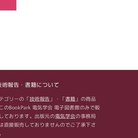
技術報告・書籍について
テゴリーの「
技術報告
」・「
書籍
」の商品
このBookPark 電気学会 電子図書館のみで販
しております。出版元の
電気学会
の事務局
は直接販売しておりませんのでご了承下さ
。