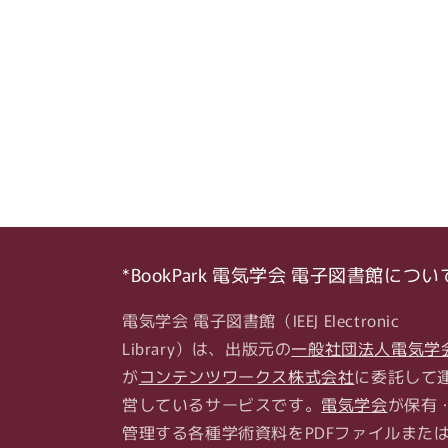
*BookPark 電気学会 電子図書館につい
電気学会 電子図書館（IEEJ Electronic
Library）は、出版元の
一般社団法人電気学
が
コンテンツワークス株式会社
に委託して
営しているサービスです。
電気学会
が保有
管理する各種学術資料をPDFファイルまた