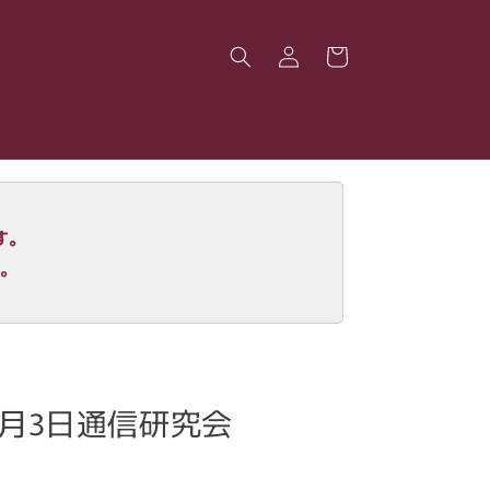
ロ
カ
グ
ー
イ
ト
ン
す。
す。
年3月3日通信研究会