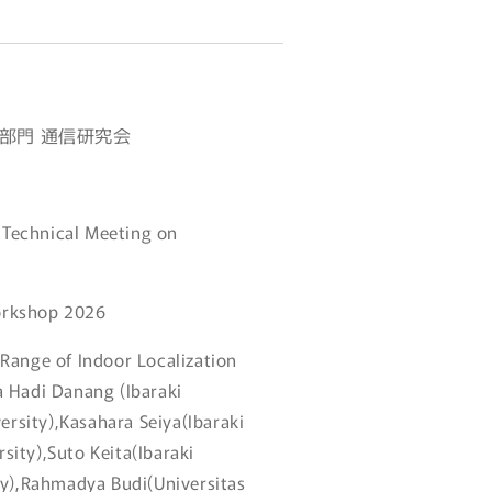
部門 通信研究会
Technical Meeting on
kshop 2026
Range of Indoor Localization
 Hadi Danang (Ibaraki
ersity),Kasahara Seiya(Ibaraki
sity),Suto Keita(Ibaraki
ty),Rahmadya Budi(Universitas