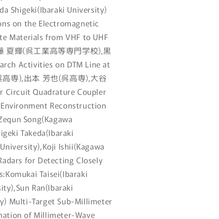
da Shigeki(Ibaraki University)
ions on the Electromagnetic
ite Materials from VHF to UHF
佐藤 夏輝(呉工業高等専門学校),黒
ctivities on DTM Line at
 太司(呉高専),出本 芳也(呉高専),大谷
Circuit Quadrature Coupler
vironment Reconstruction
:Zequn Song(Kagawa
higeki Takeda(Ibaraki
University),Koji Ishii(Kagawa
Radars for Detecting Closely
s:Komukai Taisei(Ibaraki
sity),Sun Ran(Ibaraki
y) Multi-Target Sub-Millimeter
mation of Millimeter-Wave