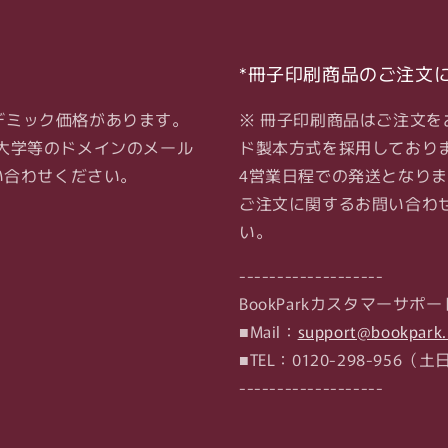
す
す
*冊子印刷商品のご注文
デミック価格があります。
※ 冊子印刷商品はご注文
大学等のドメインのメール
ド製本方式を採用しており
い合わせください。
4営業日程での発送となり
ご注文に関するお問い合わせは
い。
-------------------
BookParkカスタマーサポー
■Mail：
support@bookpark.
■TEL：0120-298-95
-------------------