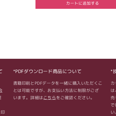
カートに追加する
月
月
2
2
日-2026
日-2026
年
年
3
3
月
月
3
3
日
日
通
通
信
信
研
研
て
*PDFダウンロード商品について
*
究
究
会
会
書籍印刷とPDFデータを一緒に購入いただくこ
カ
の
の
数
数
会
とは可能ですが、お支払い方法に制限がござ
は
量
量
運
います。詳細は
こちら
をご確認ください。
売
を
を
・
で
減
増
は印
い
ら
や