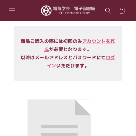
コンテ
カ
ンツに
ー
進む
ト
商品ご購入の際には初回のみ
アカウントを作
成
が必要となります。
以降はメールアドレスとパスワードにて
ログ
イン
いただけます。
商品情
報にス
キップ