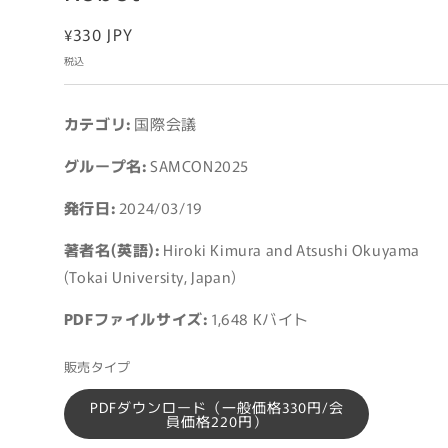
通
¥330 JPY
常
税込
価
格
カテゴリ:
国際会議
グループ名:
SAMCON2025
発行日:
2024/03/19
著者名(英語):
Hiroki Kimura and Atsushi Okuyama
(Tokai University, Japan)
PDFファイルサイズ:
1,648 Kバイト
販売タイプ
PDFダウンロード（一般価格330円/会
員価格220円）