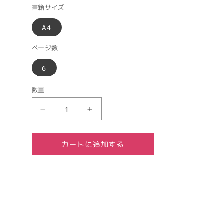
書籍サイズ
A4
ページ数
6
数量
Consensus
Consensus
Control
Control
of
of
カートに追加する
a
a
Multi-
Multi-
Agent
Agent
System
System
Considering
Considering
Collision
Collision
Avoidance
Avoidance
with
with