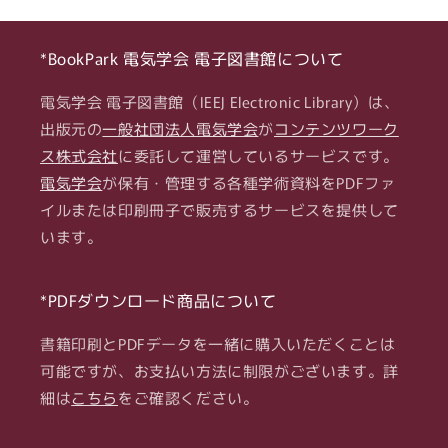
a
a
Mobile
Mobile
Robot
Robot
*BookPark 電気学会 電子図書館について
の
の
電気学会 電子図書館（IEEJ Electronic Library）は、
数
数
量
量
出版元の
一般社団法人電気学会
が
コンテンツワーク
を
を
ス株式会社
に委託して運営しているサービスです。
減
増
電気学会
が保有・管理する各種学術資料をPDFファ
ら
や
イルまたは印刷冊子で販売するサービスを提供して
す
す
います。
*PDFダウンロード商品について
書籍印刷とPDFデータを一緒に購入いただくことは
可能ですが、お支払い方法に制限がございます。詳
細は
こちら
をご確認ください。